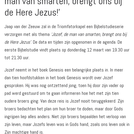
man van smarten, brengt ons bij
de Here Jezus!’
Jaap van der Zeeuw zal in de Triomfatorkapel een Bijbelstudieserie
verzorgen met als thema
‘Jozef, de man van smarten, brengt ons bij
de Here Jezus’
. De data en tijden zijn opgenomen in de agenda. De
eerste Bijbelstudie vindt plaats op donderdag 12 maart van 19.30 uur
tot 21.30 uur.
Jozef neemt in het boek Genesis een belangrijke plaats in. In meer
dan tien hoofdstukken in het boek Genesis wordt over Jozef
gesproken. Hij was nog ontzettend jong, toen hij door zijn vader op
pad werd gestuurd om te gaan informeren hoe het met zijn tien
oudere broers ging. Van deze reis is Jozef nooit teruggekeerd. Zijn
broers bedachten het plan om hun broer te doden, maar door Gods
ingrijpen liep alles anders. Niet zijn broers bepaalden het verloop van
zijn leven, maar Jozefs leven was in Gods hand, zoals ons leven ook in
Zijn machtige hand is.