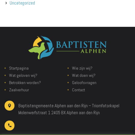
Uncategorized
Startpagina
Wie zijn wij?
Wat geloven wij?
Wat doen wij?
Betrokken worden?
Geloofsvragen
Zaalverhuur
Contact
Baptistengemeente Alphen aan den Rijn – Triomfatorkapel
Molenwerfstraat 1
2405 BX Alphen aan den Rijn