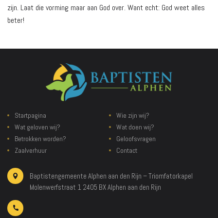
zijn. Laat die vorming maar aan God over. Want echt: God weet alles
beter!
Startpagina
Wie zijn wij?
Wat geloven wij?
Wat doen wij?
Betrokken worden?
Geloofsvragen
Zaalverhuur
Contact
Baptistengemeente Alphen aan den Rijn – Triomfatorkapel
Molenwerfstraat 1
2405 BX Alphen aan den Rijn