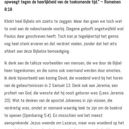
opweegt tegen de heerlijkheid van de toekomende tijd.” – Romeinen
8:18
Klinkt heel Bijbels om zoiets te zeggen. Maar dan gaan we toch wat
te snel aan de nabestaande voorbij. Diegene gelooft ongetwijfeld wat
Paulus daar geschreven heeft. Toch kan je tegelijkertijd het gemis
nog heel sterk ervaren en dat verdriet voelen, zonder dat het iets
afdoet aan deze Bijbelse bemoediging.
Ik denk aan de talloze voorbeelden van mensen, die we door de Bijbel
heen tegenkomen, en die soms ook overmand werden door emoties.
Ik denk bijvoorbeeld aan koning David, die woedend werd bij het horen
van de gebeurtenissen in 2 Samuel 13. Denk ook aan Jeremia, een
profeet van God, die wenste dat hij nooit geboren was (Lees Jeremia
20). Wat te denken van de apostel Johannes in zijn visioen, die
verdrietig was, omdat er niemand waardig leek te zijn om de boekrol
te openen (Openbaring 5:4). En misschien wel het meest
aansprekende: Jezus weende om Lazarus, maar was woedend op het