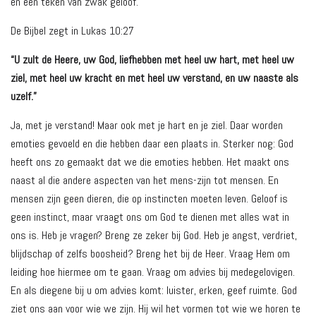
en een teken van zwak geloof.
De Bijbel zegt in Lukas 10:27
“U zult de Heere, uw God, liefhebben met heel uw hart, met heel uw
ziel, met heel uw kracht en met heel uw verstand, en uw naaste als
uzelf.”
Ja, met je verstand! Maar ook met je hart en je ziel. Daar worden
emoties gevoeld en die hebben daar een plaats in. Sterker nog: God
heeft ons zo gemaakt dat we die emoties hebben. Het maakt ons
naast al die andere aspecten van het mens-zijn tot mensen. En
mensen zijn geen dieren, die op instincten moeten leven. Geloof is
geen instinct, maar vraagt ons om God te dienen met alles wat in
ons is. Heb je vragen? Breng ze zeker bij God. Heb je angst, verdriet,
blijdschap of zelfs boosheid? Breng het bij de Heer. Vraag Hem om
leiding hoe hiermee om te gaan. Vraag om advies bij medegelovigen.
En als diegene bij u om advies komt: luister, erken, geef ruimte. God
ziet ons aan voor wie we zijn. Hij wil het vormen tot wie we horen te