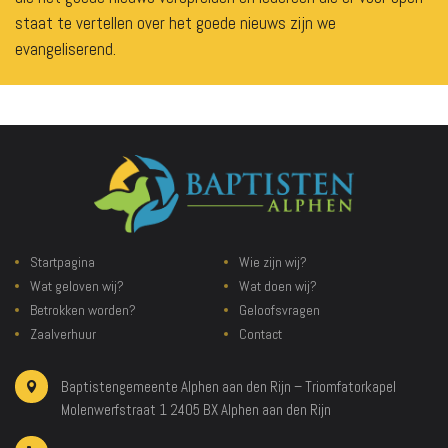
staat te vertellen over het goede nieuws zijn we
evangeliserend.
Startpagina
Wie zijn wij?
Wat geloven wij?
Wat doen wij?
Betrokken worden?
Geloofsvragen
Zaalverhuur
Contact
Baptistengemeente Alphen aan den Rijn – Triomfatorkapel
Molenwerfstraat 1
2405 BX Alphen aan den Rijn